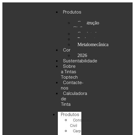
Produtos
Construção
Civil
Carpintaria
Pavimento
Metalomecânica
Cor
2026
Sustentabilidade
Sobre
a Tintas
Toptech
Contacte-
nos
Calculadora
de
Tinta
Produtos
Construção
Civil
Carpintaria