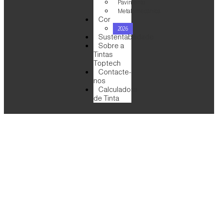
Pavimento
Metalomecânica
Cor
2026
Sustentabilidade
Sobre a
Tintas
Toptech
Contacte-
nos
Calculadora
de Tinta