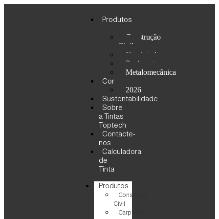
Produtos
Construção
Civil
Carpintaria
Pavimento
Metalomecânica
Cor
2026
Sustentabilidade
Sobre
a Tintas
Toptech
Contacte-
nos
Calculadora
de
Tinta
Produtos
Construção
Civil
Carpintaria