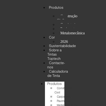
Produtos
Construção
Civil
Carpintaria
Pavimento
Metalomecânica
Cor
2026
Sustentabilidade
Sobre a
Tintas
Toptech
Contacte-
nos
Calculadora
de Tinta
Produtos
Construção
Civil
Carpintaria
Pavimento
Metalomecânica