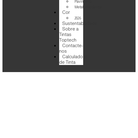
Pavimento
Metalomecânica
Cor
2026
Sustentabilidade
Sobre a
Tintas
Toptech
Contacte-
nos
Calculadora
de Tinta