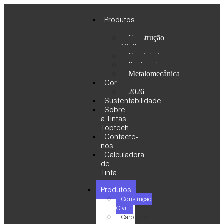
Produtos
Construção
Civil
Carpintaria
Pavimento
Metalomecânica
Cor
2026
Sustentabilidade
Sobre
a Tintas
Toptech
Contacte-
nos
Calculadora
de
Tinta
Produtos
Construção
Civil
Carpintaria