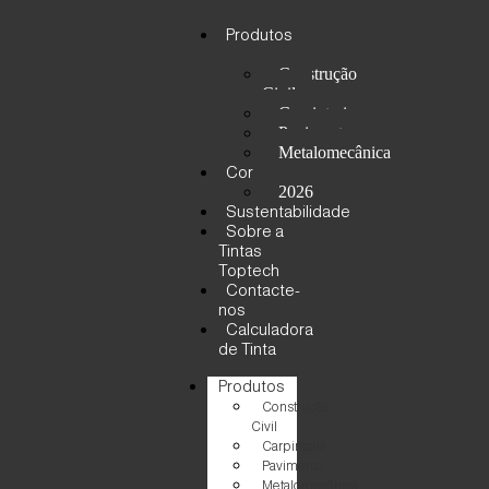
Produtos
Construção
Civil
Carpintaria
Pavimento
Metalomecânica
Cor
2026
Sustentabilidade
Sobre a
Tintas
Toptech
Contacte-
nos
Calculadora
de Tinta
Produtos
Construção
Civil
Carpintaria
Pavimento
Metalomecânica