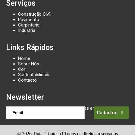
Serviços
Construção Civíl
Pavimento
Carpintaria
Indústria
Links Rápidos
Home
Sobre Nós
Cor
Sustentabilidade
Contacto
Newsletter
Receba atualizações sobre as tendências em tintas
Cadastrar
©
2026
Tintas Toptech | Todos os direitos reservados