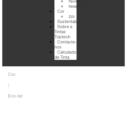
Pavimento
Metalomecânica
Cor
2026
Sustentabilidade
Sobre a
Tintas
Toptech
Contacte-
nos
Calculadora
de Tinta
Cor
|
Eco-lar