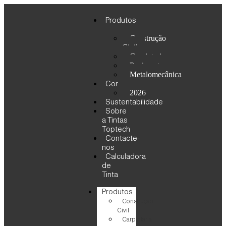
Produtos
Construção
Civil
Carpintaria
Pavimento
Metalomecânica
Cor
2026
Sustentabilidade
Sobre
a Tintas
Toptech
Contacte-
nos
Calculadora
de
Tinta
Produtos
Construção
Civil
Carpintaria