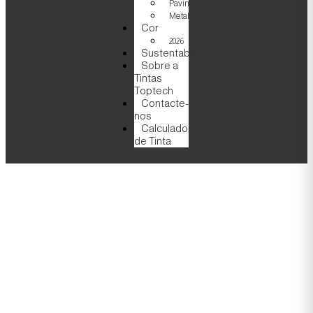
Pavimento
Metalomecânica
Cor
2026
Sustentabilidade
Sobre a
Tintas
Toptech
Contacte-
nos
Calculadora
de Tinta