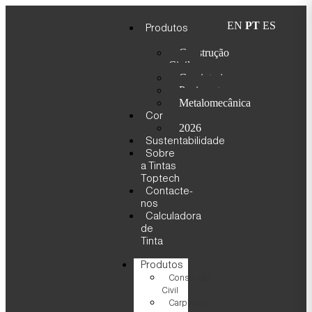
EN
PT
ES
Produtos
Construção
Civil
Carpintaria
Pavimento
Metalomecânica
Cor
2026
Sustentabilidade
Sobre
a Tintas
Toptech
Contacte-
nos
Calculadora
de
Tinta
Produtos
Construção
Civil
Carpintaria